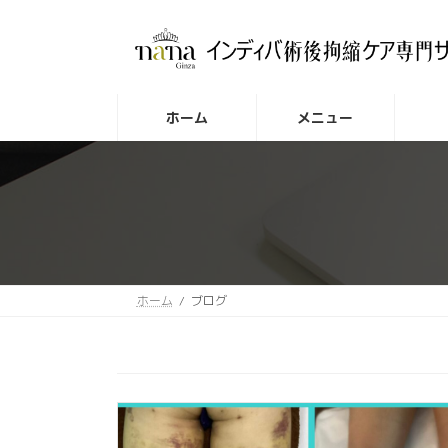
コ
ナ
ン
ビ
テ
ゲ
ン
ー
ツ
シ
ホーム
メニュー
へ
ョ
ス
ン
キ
に
ッ
移
プ
動
ホーム
ブログ